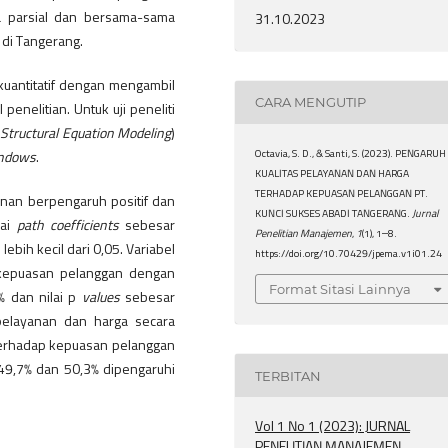
ra parsial dan bersama-sama
31.10.2023
 di Tangerang.
uantitatif dengan mengambil
CARA MENGUTIP
enelitian. Untuk uji peneliti
Structural Equation Modeling
)
Octavia, S. D., & Santi, S. (2023). PENGARUH
indows
.
KUALITAS PELAYANAN DAN HARGA
TERHADAP KEPUASAN PELANGGAN PT.
ayanan berpengaruh positif dan
KUNCI SUKSES ABADI TANGERANG.
Jurnal
lai
path coefficients
sebesar
Penelitian Manajemen
,
1
(1), 1–8.
lebih kecil dari 0,05. Variabel
https://doi.org/10.70429/jpema.v1i01.24
p kepuasan pelanggan dengan
Format Sitasi Lainnya
% dan nilai p
values
sebesar
s pelayanan dan harga secara
erhadap kepuasan pelanggan
49,7% dan 50,3% dipengaruhi
TERBITAN
Vol 1 No 1 (2023): JURNAL
PENELITIAN MANAJEMEN