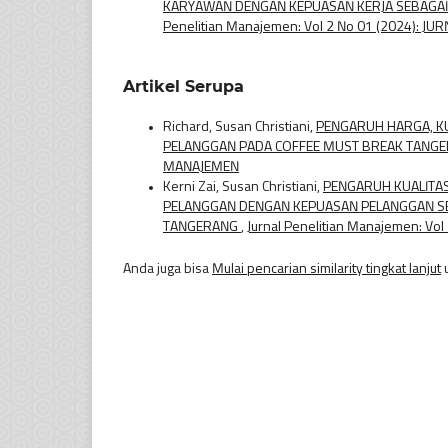
KARYAWAN DENGAN KEPUASAN KERJA SEBAGAI
Penelitian Manajemen: Vol 2 No 01 (2024): J
Artikel Serupa
Richard, Susan Christiani,
PENGARUH HARGA, KU
PELANGGAN PADA COFFEE MUST BREAK TANG
MANAJEMEN
Kerni Zai, Susan Christiani,
PENGARUH KUALITAS
PELANGGAN DENGAN KEPUASAN PELANGGAN SEB
TANGERANG
,
Jurnal Penelitian Manajemen: Vo
Anda juga bisa
Mulai pencarian similarity tingkat lanjut
u