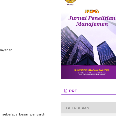
elayanan
PDF
DITERBITKAN
ui seberapa besar pengaruh