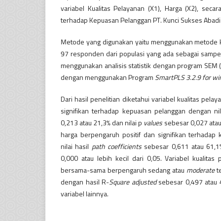
variabel Kualitas Pelayanan (X1), Harga (X2), seca
terhadap Kepuasan Pelanggan PT. Kunci Sukses Abadi
Metode yang digunakan yaitu menggunakan metode k
97 responden dari populasi yang ada sebagai sampel p
menggunakan analisis statistik dengan program SEM (
dengan menggunakan Program
SmartPLS 3.2.9 for w
Dari hasil penelitian diketahui variabel kualitas pel
signifikan terhadap kepuasan pelanggan dengan ni
0,213 atau 21,3% dan nilai p
values
sebesar 0,027 atau 
harga berpengaruh positif dan signifikan terhada
nilai hasil
path coefficients
sebesar 0,611 atau 61,1
0,000 atau lebih kecil dari 0,05. Variabel kualita
bersama-sama berpengaruh sedang atau
moderate
t
dengan hasil R-
Square adjusted
sebesar 0,497 atau 
variabel lainnya.