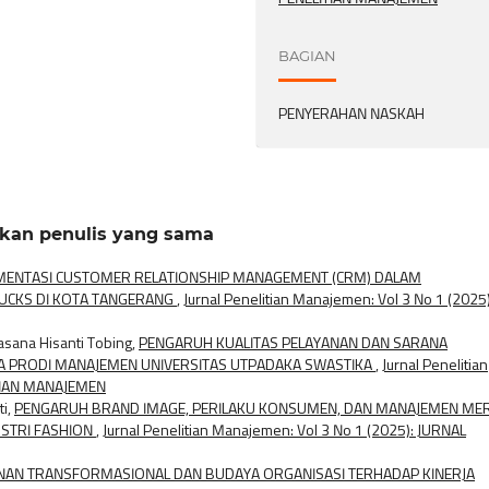
BAGIAN
PENYERAHAN NASKAH
rkan penulis yang sama
EMENTASI CUSTOMER RELATIONSHIP MANAGEMENT (CRM) DALAM
UCKS DI KOTA TANGERANG
,
Jurnal Penelitian Manajemen: Vol 3 No 1 (2025)
asana Hisanti Tobing,
PENGARUH KUALITAS PELAYANAN DAN SARANA
 PRODI MANAJEMEN UNIVERSITAS UTPADAKA SWASTIKA
,
Jurnal Penelitian
ITIAN MANAJEMEN
ti,
PENGARUH BRAND IMAGE, PERILAKU KONSUMEN, DAN MANAJEMEN ME
USTRI FASHION
,
Jurnal Penelitian Manajemen: Vol 3 No 1 (2025): JURNAL
NAN TRANSFORMASIONAL DAN BUDAYA ORGANISASI TERHADAP KINERJA