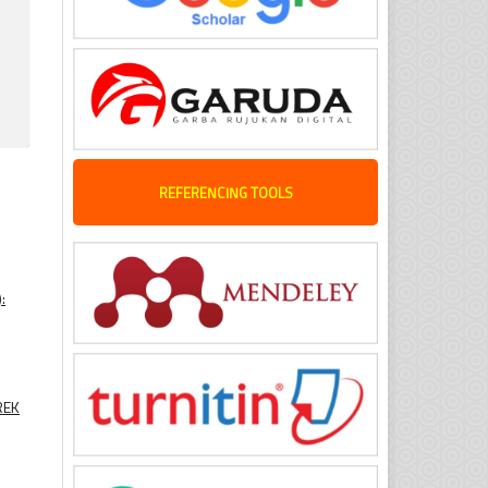
REFERENCING TOOLS
:
REK