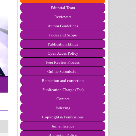
Editorial Team
Reviewers
Author Guidelines
Focus and Scope
Publication Ethics
Open Acces Policy
Peer Review Process
Online Submission
Retraction and correction
Publication Charge (Fee)
Con
t
act
Indexing
Copyright & P
e
rmissions
Jurnal licence
Archiving Policy