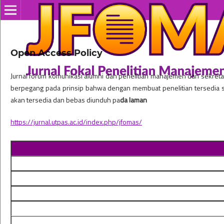
Open Access Policy
Jurnal forum komunikasi alumni dan penelitian manajemen dan sekreta
berpegang pada prinsip bahwa dengan membuat penelitian tersedia se
akan tersedia dan bebas diunduh pa
da laman
https://jurnal.utpas.ac.id/index.php/jfomas/